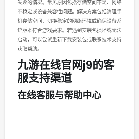
失败的情况。常见原因包括存储空间不足、网络
不稳定或设备兼容性问题。解决方案包括清理手
机存储空间、切换稳定的网络环境或确保设备系
统版本符合游戏要求。若遇到安装包损坏或无法
启动，可以尝试重新下载安装包或联系技术支持
获取帮助。
九游在线官网j9的客
服支持渠道
在线客服与帮助中心