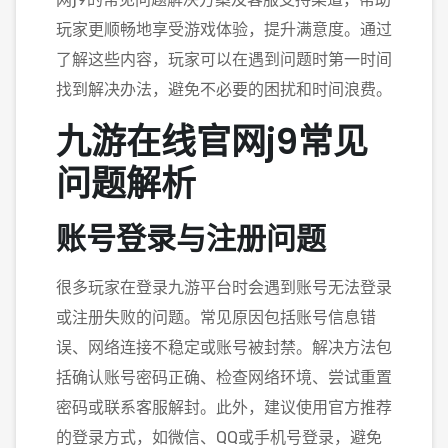
玩家更顺畅地享受游戏体验，提升满意度。通过
了解这些内容，玩家可以在遇到问题时第一时间
找到解决办法，避免不必要的困扰和时间浪费。
九游在线官网j9常见
问题解析
账号登录与注册问题
很多玩家在登录九游平台时会遇到账号无法登录
或注册失败的问题。常见原因包括账号信息错
误、网络连接不稳定或账号被封禁。解决方法包
括确认账号密码正确、检查网络环境、尝试重置
密码或联系客服解封。此外，建议使用官方推荐
的登录方式，如微信、QQ或手机号登录，避免