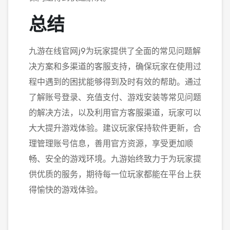
总结
九游在线官网j9为玩家提供了全面的常见问题解
决方案和多渠道的客服支持，确保玩家在使用过
程中遇到的困扰能够得到及时有效的帮助。通过
了解账号登录、充值支付、游戏安装等常见问题
的解决方法，以及利用官方客服渠道，玩家可以
大大提升游戏体验。建议玩家保持软件更新，合
理管理账号信息，善用官方资源，享受更加顺
畅、安全的游戏环境。九游始终致力于为玩家提
供优质的服务，期待每一位玩家都能在平台上获
得愉快的游戏体验。