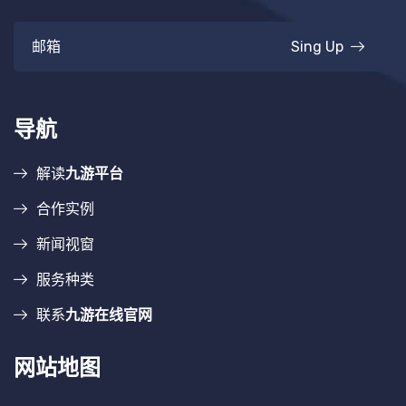
Sing Up
导航
解读
九游平台
合作实例
新闻视窗
服务种类
联系
九游在线官网
网站地图