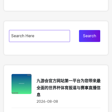
九游会官方网站第一平台为您带来最
全面的世界杯体育报道与赛事直播信
息
2026-08-08