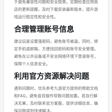
于避免兼容性问题和安全隐患。定期检查应用商
店的更新提醒，及时下载安装最新版本，提升游
戏运行稳定性和安全性。
合理管理账号信息
建议玩家设置强密码，避免账号被盗。同时，绑
定手机或邮箱，方便找回密码和账号安全管理。
避免在公共设备或不安全网络环境下登录账号，
保障个人信息安全。
利用官方资源解决问题
遇到问题时，优先参考九游官方提供的帮助文档
和FAQ，避免盲目操作导致问题加重。若自行解
决无果，及时联系官方客服，提供详细信息，确
保问题得到快速解决。