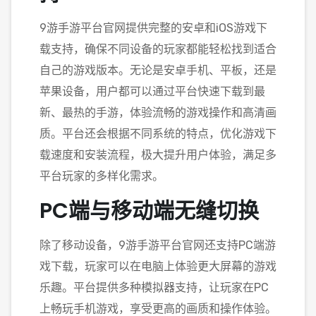
9游手游平台官网提供完整的安卓和iOS游戏下
载支持，确保不同设备的玩家都能轻松找到适合
自己的游戏版本。无论是安卓手机、平板，还是
苹果设备，用户都可以通过平台快速下载到最
新、最热的手游，体验流畅的游戏操作和高清画
质。平台还会根据不同系统的特点，优化游戏下
载速度和安装流程，极大提升用户体验，满足多
平台玩家的多样化需求。
PC端与移动端无缝切换
除了移动设备，9游手游平台官网还支持PC端游
戏下载，玩家可以在电脑上体验更大屏幕的游戏
乐趣。平台提供多种模拟器支持，让玩家在PC
上畅玩手机游戏，享受更高的画质和操作体验。