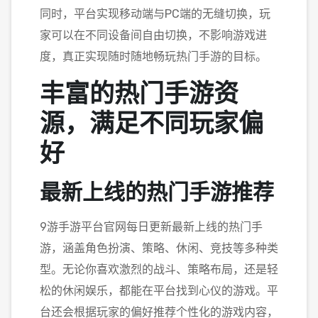
同时，平台实现移动端与PC端的无缝切换，玩
家可以在不同设备间自由切换，不影响游戏进
度，真正实现随时随地畅玩热门手游的目标。
丰富的热门手游资
源，满足不同玩家偏
好
最新上线的热门手游推荐
9游手游平台官网每日更新最新上线的热门手
游，涵盖角色扮演、策略、休闲、竞技等多种类
型。无论你喜欢激烈的战斗、策略布局，还是轻
松的休闲娱乐，都能在平台找到心仪的游戏。平
台还会根据玩家的偏好推荐个性化的游戏内容，