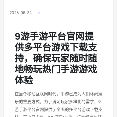
2026-05-24
9游手游平台官网提
供多平台游戏下载支
持，确保玩家随时随
地畅玩热门手游游戏
体验
在当今移动互联网时代，手游已成为人们休闲娱
乐的重要方式。为了满足玩家多样化的需求，9
游手游平台官网提供了全面的多平台游戏下载支