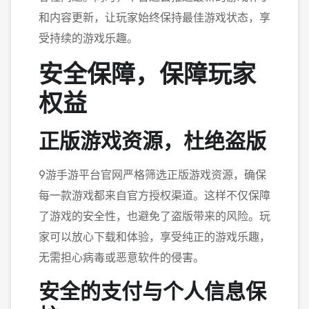
和内容更新，让玩家始终保持最佳游戏状态，享
受持续的游戏乐趣。
安全保障，保障玩家
权益
正版游戏资源，杜绝盗版
9游手游平台官网严格筛选正版游戏资源，确保
每一款游戏都来自官方授权渠道。这样不仅保障
了游戏的安全性，也避免了盗版带来的风险。玩
家可以放心下载和体验，享受纯正的游戏乐趣，
无需担心病毒或恶意软件的侵害。
安全的支付与个人信息保