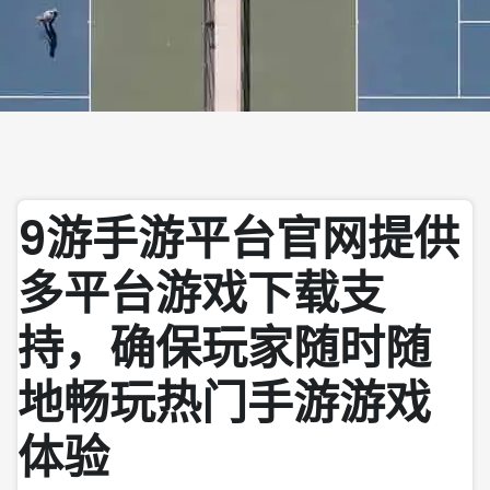
9游手游平台官网提供
多平台游戏下载支
持，确保玩家随时随
地畅玩热门手游游戏
体验